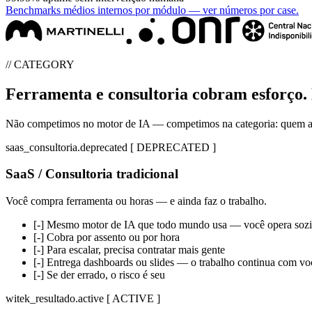
Benchmarks médios internos por módulo — ver números por case.
// CATEGORY
Ferramenta e consultoria cobram esforço.
Não competimos no motor de IA — competimos na categoria: quem assu
saas_consultoria.deprecated
[ DEPRECATED ]
SaaS / Consultoria tradicional
Você compra ferramenta ou horas — e ainda faz o trabalho.
[-]
Mesmo motor de IA que todo mundo usa — você opera soz
[-]
Cobra por assento ou por hora
[-]
Para escalar, precisa contratar mais gente
[-]
Entrega dashboards ou slides — o trabalho continua com vo
[-]
Se der errado, o risco é seu
witek_resultado.active
[ ACTIVE ]