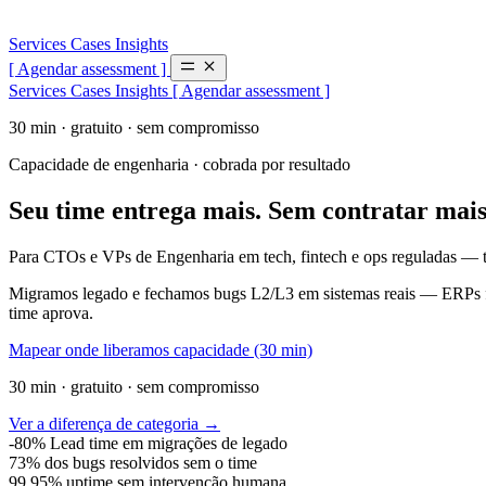
Services
Cases
Insights
[ Agendar assessment ]
Services
Cases
Insights
[ Agendar assessment ]
30 min · gratuito · sem compromisso
Capacidade de engenharia · cobrada por resultado
Seu time entrega mais.
Sem contratar mais
Para CTOs e VPs de Engenharia em tech, fintech e ops reguladas — 
Migramos legado e fechamos bugs L2/L3 em sistemas reais — ERPs fr
time aprova.
Mapear onde liberamos capacidade (30 min)
30 min · gratuito · sem compromisso
Ver a diferença de categoria →
-80%
Lead time em migrações de legado
73%
dos bugs resolvidos sem o time
99.95%
uptime sem intervenção humana