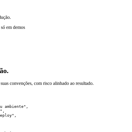
dução.
o só em demos
ão.
 suas convenções, com risco alinhado ao resultado.
u ambiente"
,
"
,
eploy"
,