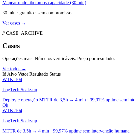
Mapear onde liberamos capacidade (30 min)
30 min · gratuito · sem compromisso
Ver cases →
// CASE_ARCHIVE
Cases
Operações reais. Números verificáveis. Preço por resultado.
Ver todos →
Id
Alvo
Vetor
Resultado
Status
WTK-104
LogTech Scale-up
Deploy e operação
MTTR de 3,5h → 4 min · 99,97% uptime sem int
Ok
WTK-104
LogTech Scale-up
MTTR de 3,5h → 4 min · 99,97% uptime sem intervenção humana