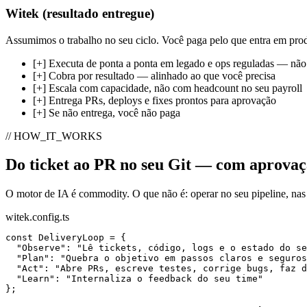
Witek (resultado entregue)
Assumimos o trabalho no seu ciclo. Você paga pelo que entra em pro
[+]
Executa de ponta a ponta em legado e ops reguladas — nã
[+]
Cobra por resultado — alinhado ao que você precisa
[+]
Escala com capacidade, não com headcount no seu payroll
[+]
Entrega PRs, deploys e fixes prontos para aprovação
[+]
Se não entrega, você não paga
// HOW_IT_WORKS
Do ticket ao PR no seu Git — com aprovaç
O motor de IA é commodity. O que não é: operar no seu pipeline, nas
witek.config.ts
const
DeliveryLoop
"Observe"
: 
"Lê tickets, código, logs e o estado do se
"Plan"
: 
"Quebra o objetivo em passos claros e seguros
"Act"
: 
"Abre PRs, escreve testes, corrige bugs, faz d
"Learn"
: 
"Internaliza o feedback do seu time"
}
;