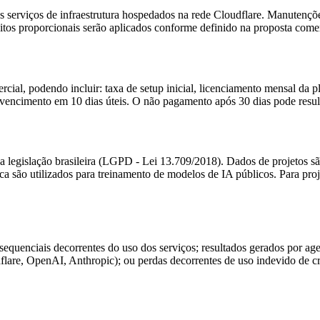
 serviços de infraestrutura hospedados na rede Cloudflare. Manuten
itos proporcionais serão aplicados conforme definido na proposta comerc
ial, podendo incluir: taxa de setup inicial, licenciamento mensal da 
encimento em 10 dias úteis. O não pagamento após 30 dias pode result
e a legislação brasileira (LGPD - Lei 13.709/2018). Dados de projetos
ca são utilizados para treinamento de modelos de IA públicos. Para proj
onsequenciais decorrentes do uso dos serviços; resultados gerados por
lare, OpenAI, Anthropic); ou perdas decorrentes de uso indevido de cred