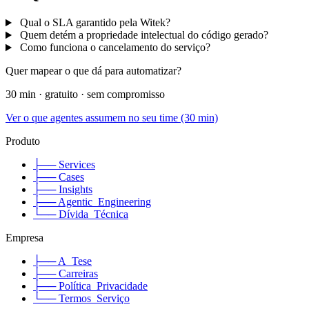
Qual o SLA garantido pela Witek?
Quem detém a propriedade intelectual do código gerado?
Como funciona o cancelamento do serviço?
Quer mapear o que dá para automatizar?
30 min · gratuito · sem compromisso
Ver o que agentes assumem no seu time (30 min)
Produto
├── Services
├── Cases
├── Insights
├── Agentic_Engineering
└── Dívida_Técnica
Empresa
├── A_Tese
├── Carreiras
├── Política_Privacidade
└── Termos_Serviço