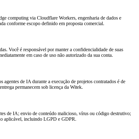
 edge computing via Cloudflare Workers, engenharia de dados e
anda conforme escopo definido em proposta comercial.
adas. Você é responsável por manter a confidencialidade de suas
imediatamente em caso de uso não autorizado da sua conta.
os agentes de IA durante a execução de projetos contratados é de
na entrega permanecem sob licença da Witek.
ntes de IA; envio de conteúdo malicioso, vírus ou código destrutivo;
lação aplicável, incluindo LGPD e GDPR.