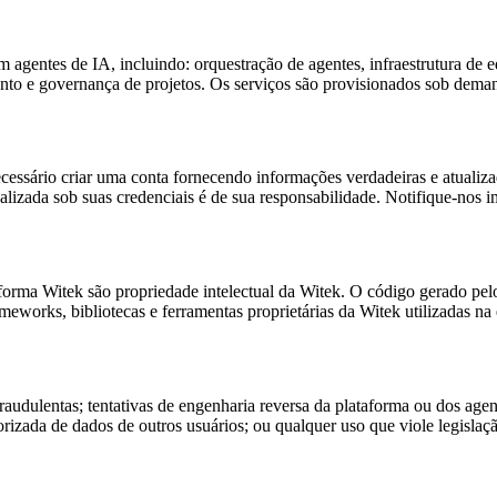
 agentes de IA, incluindo: orquestração de agentes, infraestrutura de
ento e governança de projetos. Os serviços são provisionados sob dem
ecessário criar uma conta fornecendo informações verdadeiras e atualiz
ealizada sob suas credenciais é de sua responsabilidade. Notifique-nos 
aforma Witek são propriedade intelectual da Witek. O código gerado pel
ameworks, bibliotecas e ferramentas proprietárias da Witek utilizadas 
fraudulentas; tentativas de engenharia reversa da plataforma ou dos age
utorizada de dados de outros usuários; ou qualquer uso que viole legis