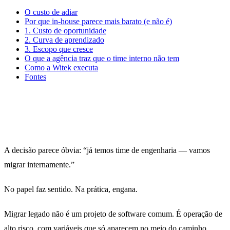
O custo de adiar
Por que in-house parece mais barato (e não é)
1. Custo de oportunidade
2. Curva de aprendizado
3. Escopo que cresce
O que a agência traz que o time interno não tem
Como a Witek executa
Fontes
“To me, legacy code is simply code without tests.” —
Michael Feathers,
Working Effectively with Legacy
Code
, 2004
A decisão parece óbvia: “já temos time de engenharia — vamos
migrar internamente.”
No papel faz sentido. Na prática, engana.
Migrar legado não é um projeto de software comum. É operação de
alto risco, com variáveis que só aparecem no meio do caminho.