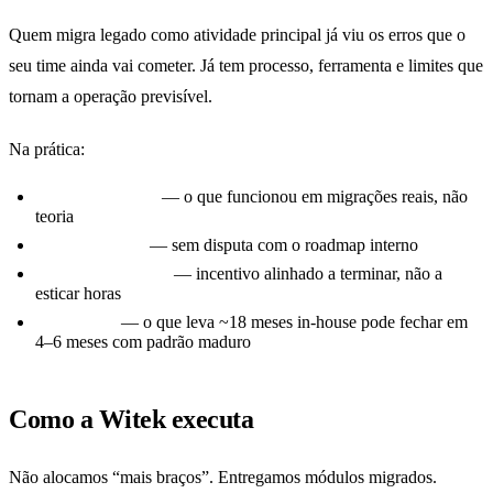
Quem migra legado como atividade principal já viu os erros que o
seu time ainda vai cometer. Já tem processo, ferramenta e limites que
tornam a operação previsível.
Na prática:
Processo testado
— o que funcionou em migrações reais, não
teoria
Time dedicado
— sem disputa com o roadmap interno
Preço por entrega
— incentivo alinhado a terminar, não a
esticar horas
Velocidade
— o que leva ~18 meses in-house pode fechar em
4–6 meses com padrão maduro
Como a Witek executa
Não alocamos “mais braços”. Entregamos módulos migrados.