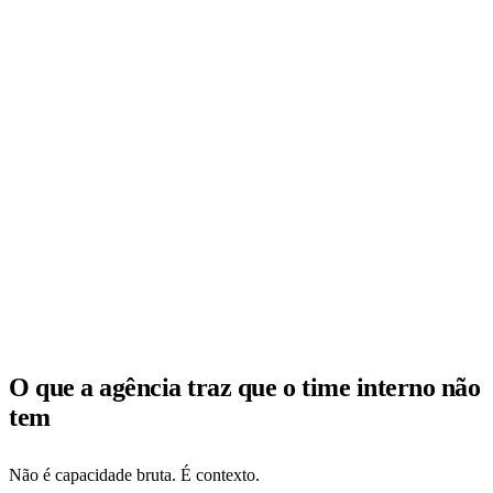
AGÊNCIA
FATOR
IN-HOUSE
ESPECIALIZADA
Custo de
Alto (sêniors
Baixo (time interno
oportunidade
presos)
liberado)
Curva de
Alta (erros em
Baixa (experiência
aprendizado
produção)
acumulada)
Previsibilidade
Baixa
Mais alta
de prazo
Risco operacional
Alto
Mitigado por processo
O que a agência traz que o time interno não
tem
Não é capacidade bruta. É contexto.