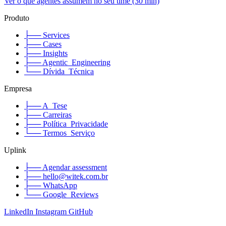
Ver o que agentes assumem no seu time (30 min)
Produto
├── Services
├── Cases
├── Insights
├── Agentic_Engineering
└── Dívida_Técnica
Empresa
├── A_Tese
├── Carreiras
├── Política_Privacidade
└── Termos_Serviço
Uplink
├── Agendar assessment
├── hello@witek.com.br
├── WhatsApp
└── Google_Reviews
LinkedIn
Instagram
GitHub