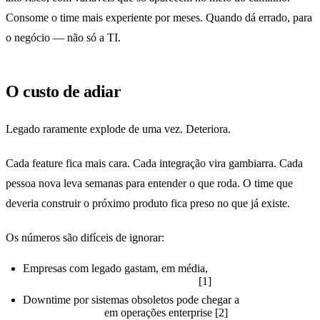
Consome o time mais experiente por meses. Quando dá errado, para
o negócio — não só a TI.
O custo de adiar
Legado raramente explode de uma vez. Deteriora.
Cada feature fica mais cara. Cada integração vira gambiarra. Cada
pessoa nova leva semanas para entender o que roda. O time que
deveria construir o próximo produto fica preso no que já existe.
Os números são difíceis de ignorar:
Empresas com legado gastam, em média,
60% a 80% do
orçamento de TI só em manutenção
[1]
Downtime por sistemas obsoletos pode chegar a
US$ 1,4
milhão por hora
em operações enterprise [2]