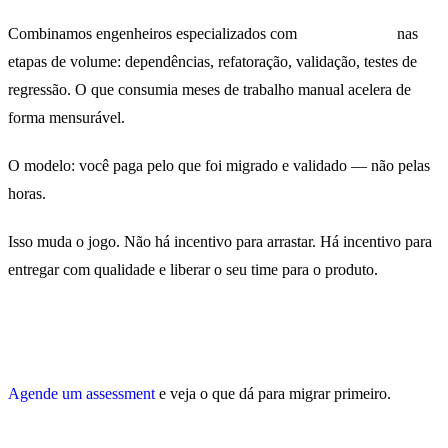
Combinamos engenheiros especializados com
agentes de IA
nas
etapas de volume: dependências, refatoração, validação, testes de
regressão. O que consumia meses de trabalho manual acelera de
forma mensurável.
O modelo: você paga pelo que foi migrado e validado — não pelas
horas.
Isso muda o jogo. Não há incentivo para arrastar. Há incentivo para
entregar com qualidade e liberar o seu time para o produto.
Se o legado está freando crescimento, o momento de agir é antes
da próxima crise — não depois.
Agende um assessment
e veja o que dá para migrar primeiro.