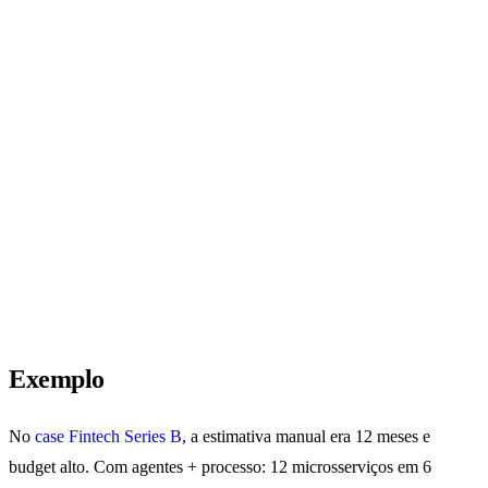
AGÊNCIA
IN-HOUSE
ESPECIALIZADA
Custo
“Já temos o time”
Fee de projeto
aparente
Sêniors presos 12–18
Custo real
Time interno liberado
meses
Prazo
Imprevisível
Mais previsível
Aprendizado em
Risco
Processo repetido
produção
Exemplo
No
case Fintech Series B
, a estimativa manual era 12 meses e
budget alto. Com agentes + processo: 12 microsserviços em 6