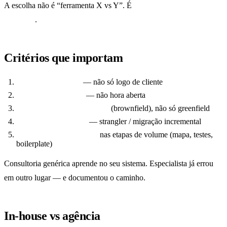
A escolha não é “ferramenta X vs Y”. É
quem carrega o risco de
execução
.
Critérios que importam
Cases com número
— não só logo de cliente
Preço por resultado
— não hora aberta
Experiência em legado real
(brownfield), não só greenfield
Operação sem freeze
— strangler / migração incremental
Aceleração com agentes
nas etapas de volume (mapa, testes,
boilerplate)
Consultoria genérica aprende no seu sistema. Especialista já errou
em outro lugar — e documentou o caminho.
In-house vs agência