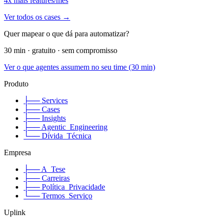
4x mais features/mês
Ver todos os cases →
Quer mapear o que dá para automatizar?
30 min · gratuito · sem compromisso
Ver o que agentes assumem no seu time (30 min)
Produto
├── Services
├── Cases
├── Insights
├── Agentic_Engineering
└── Dívida_Técnica
Empresa
├── A_Tese
├── Carreiras
├── Política_Privacidade
└── Termos_Serviço
Uplink