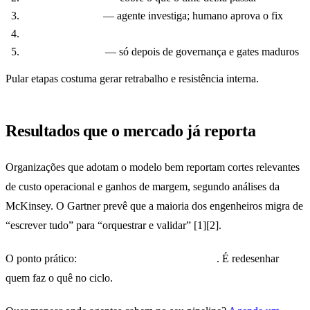
Triagem de bugs
— agente investiga; humano aprova o fix
Documentação e refactors pequenos
Features maiores
— só depois de governança e gates maduros
Pular etapas costuma gerar retrabalho e resistência interna.
Resultados que o mercado já reporta
Organizações que adotam o modelo bem reportam cortes relevantes
de custo operacional e ganhos de margem, segundo análises da
McKinsey. O Gartner prevê que a maioria dos engenheiros migra de
“escrever tudo” para “orquestrar e validar” [1][2].
O ponto prático:
não é adotar um chat no IDE
. É redesenhar
quem faz o quê no ciclo.