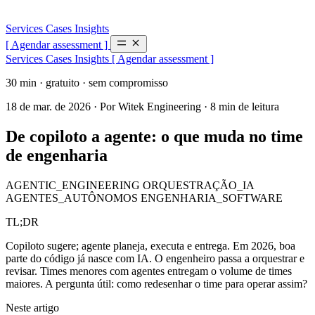
Services
Cases
Insights
[ Agendar assessment ]
Services
Cases
Insights
[ Agendar assessment ]
30 min · gratuito · sem compromisso
18 de mar. de 2026
·
Por Witek Engineering
·
8 min de leitura
De copiloto a agente: o que muda no time
de engenharia
AGENTIC_ENGINEERING
ORQUESTRAÇÃO_IA
AGENTES_AUTÔNOMOS
ENGENHARIA_SOFTWARE
TL;DR
Copiloto sugere; agente planeja, executa e entrega. Em 2026, boa
parte do código já nasce com IA. O engenheiro passa a orquestrar e
revisar. Times menores com agentes entregam o volume de times
maiores. A pergunta útil: como redesenhar o time para operar assim?
Neste artigo