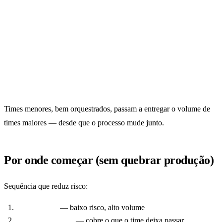
rápido
bem
Review de intenção, risco e
Review linha a linha
arquitetura
Produtividade = commits
Produtividade = outcomes aceitos
Capacidade sobe com agentes +
Time linear por headcount
governança
Times menores, bem orquestrados, passam a entregar o volume de
times maiores — desde que o processo mude junto.
Por onde começar (sem quebrar produção)
Sequência que reduz risco:
Code review
— baixo risco, alto volume
Geração de testes
— cobre o que o time deixa passar