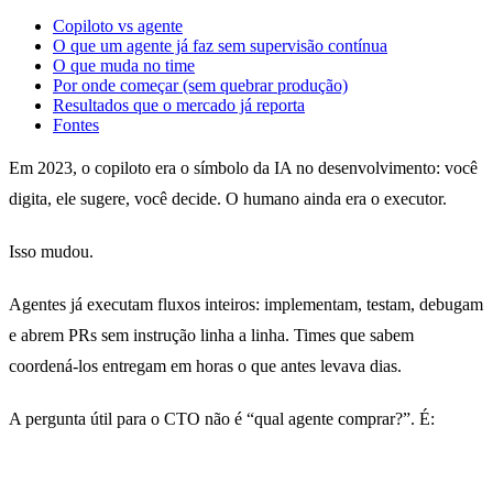
Copiloto vs agente
O que um agente já faz sem supervisão contínua
O que muda no time
Por onde começar (sem quebrar produção)
Resultados que o mercado já reporta
Fontes
Em 2023, o copiloto era o símbolo da IA no desenvolvimento: você
digita, ele sugere, você decide. O humano ainda era o executor.
Isso mudou.
Agentes já executam fluxos inteiros: implementam, testam, debugam
e abrem PRs sem instrução linha a linha. Times que sabem
coordená-los entregam em horas o que antes levava dias.
A pergunta útil para o CTO não é “qual agente comprar?”. É:
como
o time opera quando quem executa não é mais só humano?