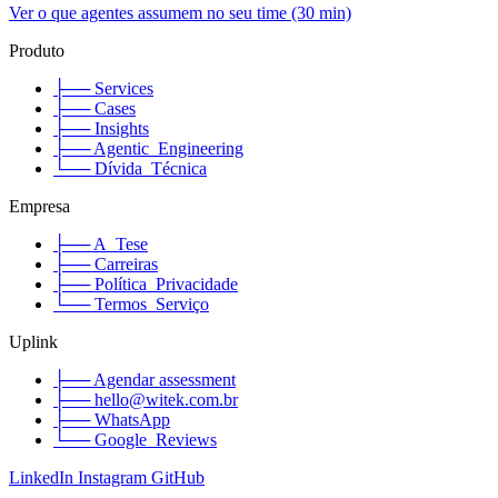
Ver o que agentes assumem no seu time (30 min)
Produto
├── Services
├── Cases
├── Insights
├── Agentic_Engineering
└── Dívida_Técnica
Empresa
├── A_Tese
├── Carreiras
├── Política_Privacidade
└── Termos_Serviço
Uplink
├── Agendar assessment
├── hello@witek.com.br
├── WhatsApp
└── Google_Reviews
LinkedIn
Instagram
GitHub