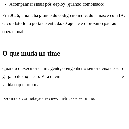
Acompanhar sinais pós-deploy (quando combinado)
Em 2026, uma fatia grande do código no mercado já nasce com IA.
O copiloto foi a porta de entrada. O agente é o próximo padrão
operacional.
O que muda no time
Quando o executor é um agente, o engenheiro sênior deixa de ser o
gargalo de digitação. Vira quem
define o problema com clareza
e
valida o que importa.
Isso muda contratação, review, métricas e estrutura:
ANTES
DEPOIS
Contrata quem escreve mais
Contrata quem especifica e revisa